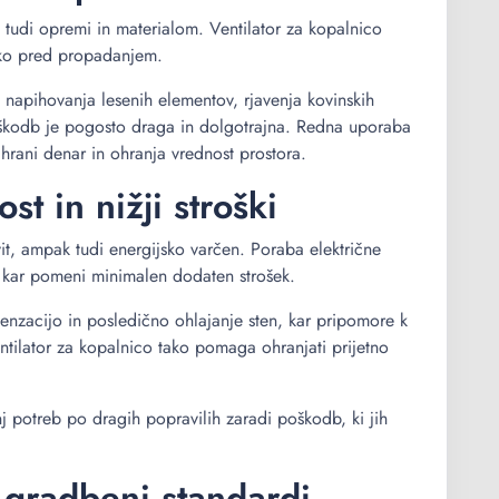
 tudi opremi in materialom. Ventilator za kopalnico
miko pred propadanjem.
 napihovanja lesenih elementov, rjavenja kovinskih
oškodb je pogosto draga in dolgotrajna. Redna uporaba
hrani denar in ohranja vrednost prostora.
st in nižji stroški
it, ampak tudi energijsko varčen. Poraba električne
, kar pomeni minimalen dodaten strošek.
enzacijo in posledično ohlajanje sten, kar pripomore k
ntilator za kopalnico tako pomaga ohranjati prijetno
potreb po dragih popravilih zaradi poškodb, ki jih
 gradbeni standardi