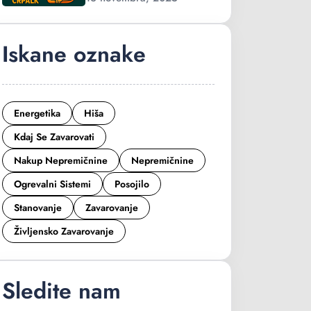
Iskane oznake
Energetika
Hiša
Kdaj Se Zavarovati
Nakup Nepremičnine
Nepremičnine
Ogrevalni Sistemi
Posojilo
Stanovanje
Zavarovanje
Življensko Zavarovanje
Sledite nam