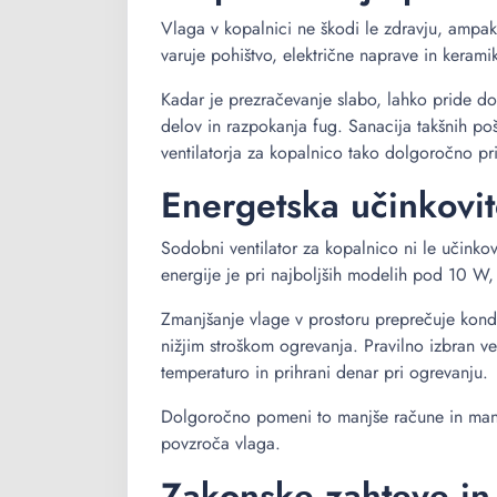
Vlaga v kopalnici ne škodi le zdravju, ampak
varuje pohištvo, električne naprave in kera
Kadar je prezračevanje slabo, lahko pride do
delov in razpokanja fug. Sanacija takšnih p
ventilatorja za kopalnico tako dolgoročno pri
Energetska učinkovito
Sodobni ventilator za kopalnico ni le učinkov
energije je pri najboljših modelih pod 10 W
Zmanjšanje vlage v prostoru preprečuje kond
nižjim stroškom ogrevanja. Pravilno izbran ve
temperaturo in prihrani denar pri ogrevanju.
Dolgoročno pomeni to manjše račune in manj 
povzroča vlaga.
Zakonske zahteve in