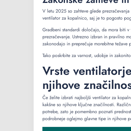
V letu 2025 so zahteve glede prezračevanja k
ventilator za kopalnico, saj je to pogosto p
Gradbeni standardi določajo, da mora biti 
prezračevanje. Ustrezno izbran in pravilno mo
zakonodajo in preprečuje morebitne težave p
Tako poskrbite za varnost, udobje in zakonito
Vrste ventilatorj
njihove značilnos
Če želite izbrati najboljši ventilator za kopal
kakšne so njihove ključne značilnosti. Različ
potrebe, zato je pomembno poznati prednosti
podrobneje oglejmo glavne tipe in njihove p