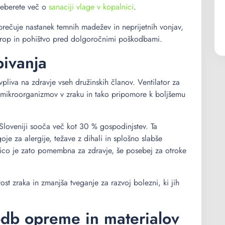
preberete več o
sanaciji vlage v kopalnici
.
prečuje nastanek temnih madežev in neprijetnih vonjav,
 strop in pohištvo pred dolgoročnimi poškodbami.
bivanja
vpliva na zdravje vseh družinskih članov. Ventilator za
h mikroorganizmov v zraku in tako pripomore k boljšemu
v Sloveniji sooča več kot 30 % gospodinjstev. Ta
goje za alergije, težave z dihali in splošno slabše
alnico je zato pomembna za zdravje, še posebej za otroke
st zraka in zmanjša tveganje za razvoj bolezni, ki jih
db opreme in materialov