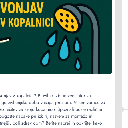
 vonjav v kopalnici? Pravilno izbran ventilator za
olgo življenjsko dobo vašega prostora. V tem vodiču za
jšo rešitev za svojo kopalnico. Spoznali boste različne
i, pogoste napake pri izbiri, nasvete za montažo in
etnejši, bolj zdrav dom? Berite naprej in odkrijte, kako