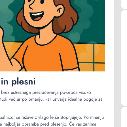
in plesni
 brez ustreznega prezračevanja povzroča visoko
tudi več ur po prhanju, kar ustvarja idealne pogoje za
kopalnico, se težave z vlago le še stopnjujejo. Po mnenju
je najboljša obramba pred plesenjo. Če vas zanima