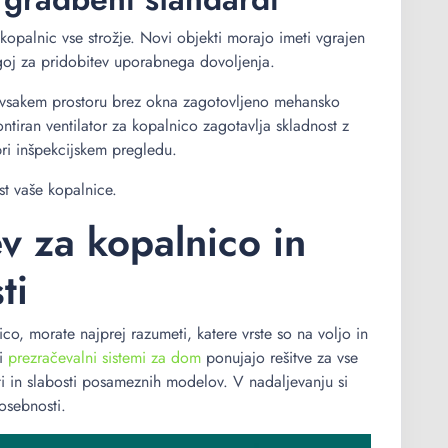
opalnic vse strožje. Novi objekti morajo imeti vgrajen
ogoj za pridobitev uporabnega dovoljenja.
v vsakem prostoru brez okna zagotovljeno mehansko
ntiran ventilator za kopalnico zagotavlja skladnost z
ri inšpekcijskem pregledu.
st vaše kopalnice.
ev za kopalnico in
ti
nico, morate najprej razumeti, katere vrste so na voljo in
ni
prezračevalni sistemi za dom
ponujajo rešitve za vse
 in slabosti posameznih modelov. V nadaljevanju si
osebnosti.