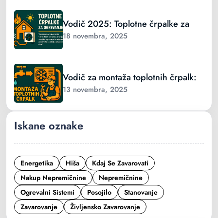
Vodič 2025: Toplotne črpalke za
18 novembra, 2025
Vodič za montaža toplotnih črpalk:
13 novembra, 2025
Iskane oznake
Energetika
Hiša
Kdaj Se Zavarovati
Nakup Nepremičnine
Nepremičnine
Ogrevalni Sistemi
Posojilo
Stanovanje
Zavarovanje
Življensko Zavarovanje