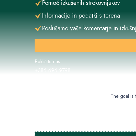
Pomoč izkušenih strokovnjakov
Informacije in podatki s terena
Poslušamo vaše komentarje in izkušnje
Pokličite nas
+386-696-9798
The goal is