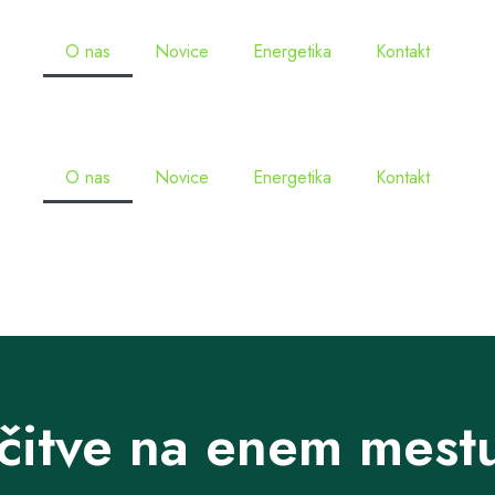
O nas
Novice
Energetika
Kontakt
O nas
Novice
Energetika
Kontakt
očitve na enem mest