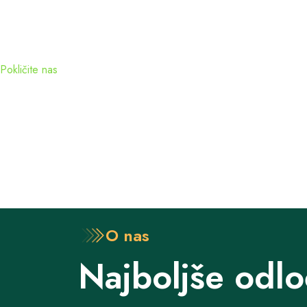
Pokličite nas
O nas
Najboljše odl