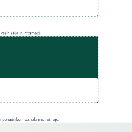
ših želja in informacij.
im ponudnikom oz. izbrano rešitvijo.