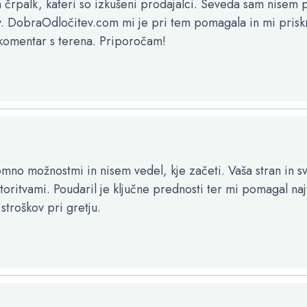
 črpalk, kateri so izkušeni prodajalci. Seveda sam nisem po
iv. DobraOdločitev.com mi je pri tem pomagala in mi pris
 komentar s terena. Priporočam!
o možnostmi in nisem vedel, kje začeti. Vaša stran in sv
storitvami. Poudaril je ključne prednosti ter mi pomagal na
stroškov pri gretju.