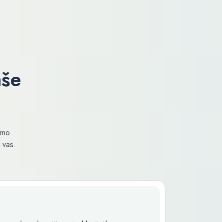
aše
amo
 vas.