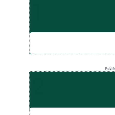
1
Poklič
2