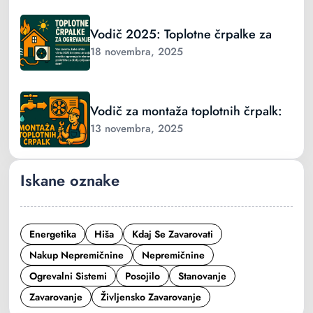
Vodič 2025: Toplotne črpalke za
18 novembra, 2025
Vodič za montaža toplotnih črpalk:
13 novembra, 2025
Iskane oznake
Energetika
Hiša
Kdaj Se Zavarovati
Nakup Nepremičnine
Nepremičnine
Ogrevalni Sistemi
Posojilo
Stanovanje
Zavarovanje
Življensko Zavarovanje