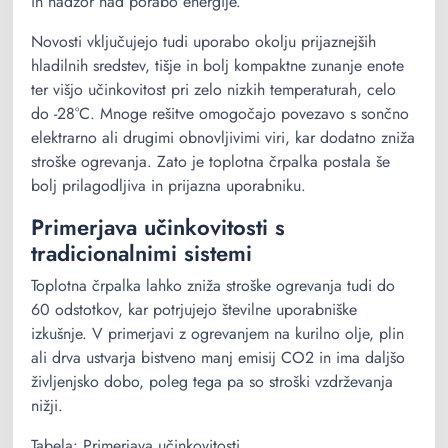
in nadzor nad porabo energije.
Novosti vključujejo tudi uporabo okolju prijaznejših
hladilnih sredstev, tišje in bolj kompaktne zunanje enote
ter višjo učinkovitost pri zelo nizkih temperaturah, celo
do -28°C. Mnoge rešitve omogočajo povezavo s sončno
elektrarno ali drugimi obnovljivimi viri, kar dodatno zniža
stroške ogrevanja. Zato je toplotna črpalka postala še
bolj prilagodljiva in prijazna uporabniku.
Primerjava učinkovitosti s
tradicionalnimi sistemi
Toplotna črpalka lahko zniža stroške ogrevanja tudi do
60 odstotkov, kar potrjujejo številne uporabniške
izkušnje. V primerjavi z ogrevanjem na kurilno olje, plin
ali drva ustvarja bistveno manj emisij CO2 in ima daljšo
življenjsko dobo, poleg tega pa so stroški vzdrževanja
nižji.
Tabela: Primerjava učinkovitosti