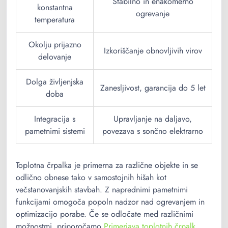
Stabilno in enakomerno
konstantna
ogrevanje
temperatura
Okolju prijazno
Izkoriščanje obnovljivih virov
delovanje
Dolga življenjska
Zanesljivost, garancija do 5 let
doba
Integracija s
Upravljanje na daljavo,
pametnimi sistemi
povezava s sončno elektrarno
Toplotna črpalka je primerna za različne objekte in se
odlično obnese tako v samostojnih hišah kot
večstanovanjskih stavbah. Z naprednimi pametnimi
funkcijami omogoča popoln nadzor nad ogrevanjem in
optimizacijo porabe. Če se odločate med različnimi
možnostmi, priporočamo
Primerjava toplotnih črpalk
,