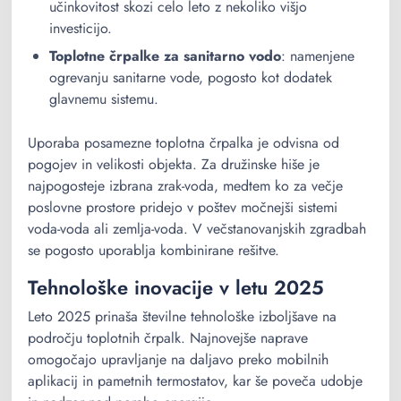
učinkovitost skozi celo leto z nekoliko višjo
investicijo.
Toplotne črpalke za sanitarno vodo
: namenjene
ogrevanju sanitarne vode, pogosto kot dodatek
glavnemu sistemu.
Uporaba posamezne toplotna črpalka je odvisna od
pogojev in velikosti objekta. Za družinske hiše je
najpogosteje izbrana zrak-voda, medtem ko za večje
poslovne prostore pridejo v poštev močnejši sistemi
voda-voda ali zemlja-voda. V večstanovanjskih zgradbah
se pogosto uporablja kombinirane rešitve.
Tehnološke inovacije v letu 2025
Leto 2025 prinaša številne tehnološke izboljšave na
področju toplotnih črpalk. Najnovejše naprave
omogočajo upravljanje na daljavo preko mobilnih
aplikacij in pametnih termostatov, kar še poveča udobje