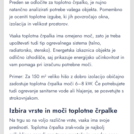
Preden se odločite za toplotno črpalko, je nujno
natančno analizirati potrebe vašega objekta. Pomembno
je oceniti toplotne izgube, ki jih povzročajo okna,
izolacija in velikost prostorov.
Vsaka toplotna črpalka ima omejeno moč, zato je treba
upoštevati tudi tip ogrevalnega sistema (talno,
radiatorsko, stensko). Energetska izkaznica objekta je
odlično izhodišče, saj prikazuje energijsko učinkovitost in
vam pomaga pri izračunu potrebne moči.
Primer: Za 150 m² veliko hišo z dobro izolacijo običajno
zadostuje toplotna črpalka moči 6–8 kW. Če potrebujete
tudi ogrevanje sanitarne vode ali hlajenje, se posvetujte s
strokovnjakom.
Izbira vrste in moči toplotne črpalke
Na trgu so na voljo različne vrste, vsaka ima svoje
prednosti. Toplotna črpalka zrak-voda je najbolj