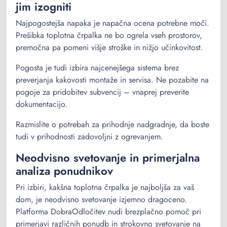
jim izogniti
Najpogostejša napaka je napačna ocena potrebne moči.
Prešibka toplotna črpalka ne bo ogrela vseh prostorov,
premočna pa pomeni višje stroške in nižjo učinkovitost.
Pogosta je tudi izbira najcenejšega sistema brez
preverjanja kakovosti montaže in servisa. Ne pozabite na
pogoje za pridobitev subvencij – vnaprej preverite
dokumentacijo.
Razmislite o potrebah za prihodnje nadgradnje, da boste
tudi v prihodnosti zadovoljni z ogrevanjem.
Neodvisno svetovanje in primerjalna
analiza ponudnikov
Pri izbiri, kakšna toplotna črpalka je najboljša za vaš
dom, je neodvisno svetovanje izjemno dragoceno.
Platforma DobraOdločitev nudi brezplačno pomoč pri
primerjavi različnih ponudb in strokovno svetovanje na