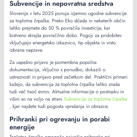
Subvencije in nepovratna sredstva
Slovenija v letu 2025 ponuja izjemno ugodne subvencije
za toplotna črpalka. Preko Eko sklada in nekaterih občin
lahko prejmete do 50 % povračila investicije, kar
bistveno skrajša povračilno dobo. Pogoji za pridobitev
vključujejo energetsko izkaznico, tip objekta in vrsto
izbrane naprave.
Za uspešno prijavo je pomembna popolna
dokumentacija, vključno s ponudbo, dokazili o
ustreznosti in prijavo pred začetkom del. Praktični primeri
kažejo, da subvencija za toplotna črpalka lahko znaša
tudi več tisoč evrov. Aktualne informacije o postopku in
višini so na voljo na strani
Subvencije za toplotne črpalke
, kjer najdete tudi pogosta vprašanja in obrazce.
Prihranki pri ogrevanju in porabi
energije
Toplotna črpalka omogoča največje prihranke pri