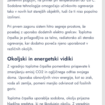
zahtevnih pogojih, na primer pri temperaturah do -28°C.
Sodobne tehnologije omogočajo učinkovito ogrevanje
tako v novih kot starejših objektih, tudi če ti niso popolno
izolirani.
Pri prvem zagonu sistem hitro segreje prostore, še
posebej z uporabo dodatnih elektro grelcev. Toplotna
črpalka je prilagodljiva za talno, radiatorsko ali stensko
ogrevanje, kar dodatno poveča njeno uporabnost v
različnih okoljih.
Okoljski in energetski vidiki
Z vgradnjo toplotne črpalke pomembno prispevate k
zmanjšanju emisij CO2 in ogljičnega odtisa svojega
doma. Uporaba obnovljivih virov energije, kot so zrak,
voda ali zemlja, pomeni manjšo odvisnost od fosilnih
goriv.
Toplotna črpalka uporablja sodobna, okolju prijazna
hladilna sredstva, ki ne škodujejo okolju. Z vgradnjo