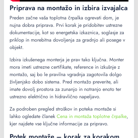
Priprava na montažo in izbira izvajalca
Preden začne vaša toplotna črpalka ogrevati dom, je
nujna dobra priprava. Prvi korak je pridobitev ustrezne
dokumentacije, kot so energetska izkaznica, soglasje za
priklop in morebitna dovoljenja za gradnjo ali posege v
objekt.
Izbira izkušenega monterja je prav tako ključna. Monter
mora imeti ustrezne certifikate, reference in izkušnje z
montažo, saj bo le pravilna vgradnja zagotovila dolgo
življenjsko dobo sistema. Pred montažo preverite, ali
imate dovolj prostora za zunanjo in notranjo enoto ter
ustrezno električno in hidravlično napeljavo.
Za podroben pregled stroškov in poteka montaže si
lahko ogledate članek
Cena in montaža toplotne črpalke
,
kjer najdete vse ključne informacije za pripravo.
Potek montaže – korak za korakom