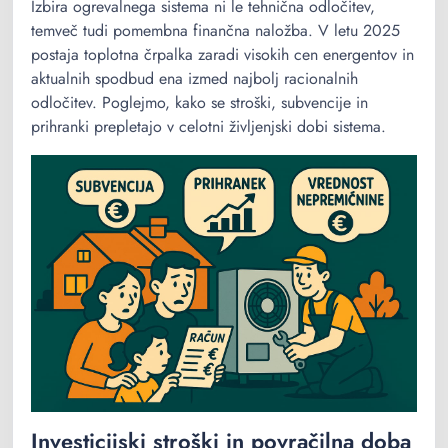
Izbira ogrevalnega sistema ni le tehnična odločitev,
temveč tudi pomembna finančna naložba. V letu 2025
postaja toplotna črpalka zaradi visokih cen energentov in
aktualnih spodbud ena izmed najbolj racionalnih
odločitev. Poglejmo, kako se stroški, subvencije in
prihranki prepletajo v celotni življenjski dobi sistema.
Investicijski stroški in povračilna doba