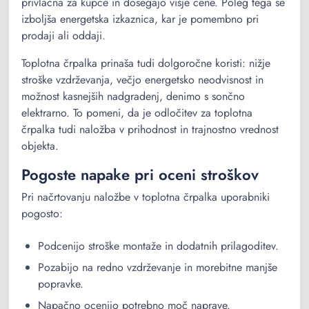
privlačna za kupce in dosegajo višje cene. Poleg tega se
izboljša energetska izkaznica, kar je pomembno pri
prodaji ali oddaji.
Toplotna črpalka prinaša tudi dolgoročne koristi: nižje
stroške vzdrževanja, večjo energetsko neodvisnost in
možnost kasnejših nadgradenj, denimo s sončno
elektrarno. To pomeni, da je odločitev za toplotna
črpalka tudi naložba v prihodnost in trajnostno vrednost
objekta.
Pogoste napake pri oceni stroškov
Pri načrtovanju naložbe v toplotna črpalka uporabniki
pogosto:
Podcenijo stroške montaže in dodatnih prilagoditev.
Pozabijo na redno vzdrževanje in morebitne manjše
popravke.
Napačno ocenijo potrebno moč naprave.