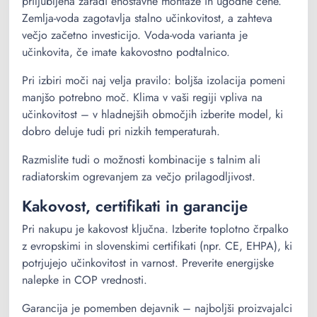
priljubljena zaradi enostavne montaže in ugodne cene.
Zemlja-voda zagotavlja stalno učinkovitost, a zahteva
večjo začetno investicijo. Voda-voda varianta je
učinkovita, če imate kakovostno podtalnico.
Pri izbiri moči naj velja pravilo: boljša izolacija pomeni
manjšo potrebno moč. Klima v vaši regiji vpliva na
učinkovitost – v hladnejših območjih izberite model, ki
dobro deluje tudi pri nizkih temperaturah.
Razmislite tudi o možnosti kombinacije s talnim ali
radiatorskim ogrevanjem za večjo prilagodljivost.
Kakovost, certifikati in garancije
Pri nakupu je kakovost ključna. Izberite toplotno črpalko
z evropskimi in slovenskimi certifikati (npr. CE, EHPA), ki
potrjujejo učinkovitost in varnost. Preverite energijske
nalepke in COP vrednosti.
Garancija je pomemben dejavnik – najboljši proizvajalci