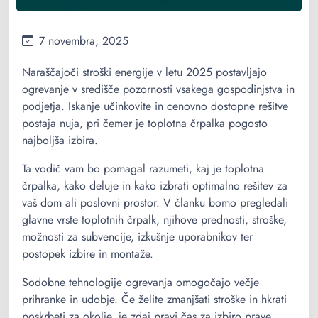
7 novembra, 2025
Naraščajoči stroški energije v letu 2025 postavljajo
ogrevanje v središče pozornosti vsakega gospodinjstva in
podjetja. Iskanje učinkovite in cenovno dostopne rešitve
postaja nuja, pri čemer je toplotna črpalka pogosto
najboljša izbira.
Ta vodič vam bo pomagal razumeti, kaj je toplotna
črpalka, kako deluje in kako izbrati optimalno rešitev za
vaš dom ali poslovni prostor. V članku bomo pregledali
glavne vrste toplotnih črpalk, njihove prednosti, stroške,
možnosti za subvencije, izkušnje uporabnikov ter
postopek izbire in montaže.
Sodobne tehnologije ogrevanja omogočajo večje
prihranke in udobje. Če želite zmanjšati stroške in hkrati
poskrbeti za okolje, je zdaj pravi čas za izbiro prave