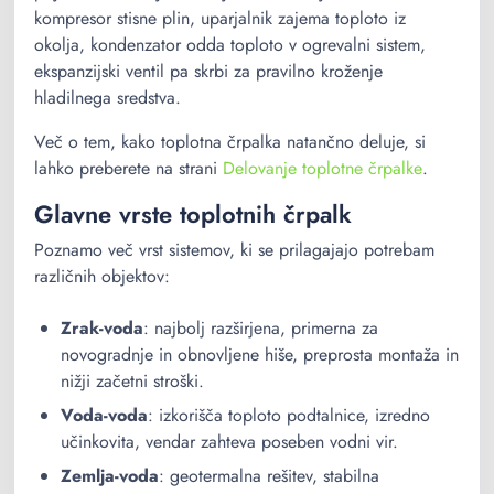
kompresor stisne plin, uparjalnik zajema toploto iz
okolja, kondenzator odda toploto v ogrevalni sistem,
ekspanzijski ventil pa skrbi za pravilno kroženje
hladilnega sredstva.
Več o tem, kako toplotna črpalka natančno deluje, si
lahko preberete na strani
Delovanje toplotne črpalke
.
Glavne vrste toplotnih črpalk
Poznamo več vrst sistemov, ki se prilagajajo potrebam
različnih objektov:
Zrak-voda
: najbolj razširjena, primerna za
novogradnje in obnovljene hiše, preprosta montaža in
nižji začetni stroški.
Voda-voda
: izkorišča toploto podtalnice, izredno
učinkovita, vendar zahteva poseben vodni vir.
Zemlja-voda
: geotermalna rešitev, stabilna