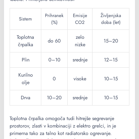
Prihranek
Emisije
Življenjska
Sistem
(%)
CO2
doba (let)
Toplotna
zelo
do 60
15–20
črpalka
nizke
Plin
0–10
srednje
12–15
Kurilno
0
visoke
10–15
olje
Drva
10–20
srednje
10–15
Toplotna črpalka omogoča tudi hitrejše segrevanje
prostorov, zlasti v kombinaciji z elektro grelci, in je
primerna tako za talno kot radiatorsko ogrevanje.