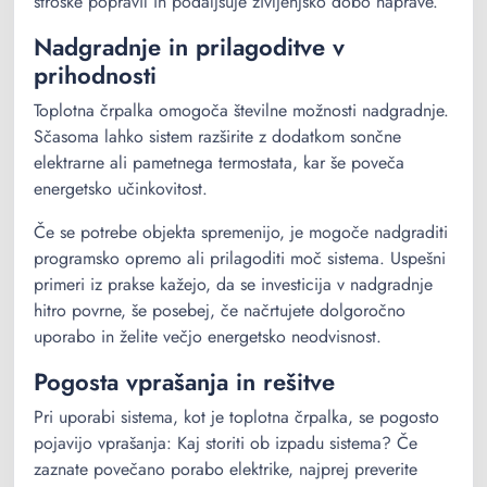
stroške popravil in podaljšuje življenjsko dobo naprave.
Nadgradnje in prilagoditve v
prihodnosti
Toplotna črpalka omogoča številne možnosti nadgradnje.
Sčasoma lahko sistem razširite z dodatkom sončne
elektrarne ali pametnega termostata, kar še poveča
energetsko učinkovitost.
Če se potrebe objekta spremenijo, je mogoče nadgraditi
programsko opremo ali prilagoditi moč sistema. Uspešni
primeri iz prakse kažejo, da se investicija v nadgradnje
hitro povrne, še posebej, če načrtujete dolgoročno
uporabo in želite večjo energetsko neodvisnost.
Pogosta vprašanja in rešitve
Pri uporabi sistema, kot je toplotna črpalka, se pogosto
pojavijo vprašanja: Kaj storiti ob izpadu sistema? Če
zaznate povečano porabo elektrike, najprej preverite