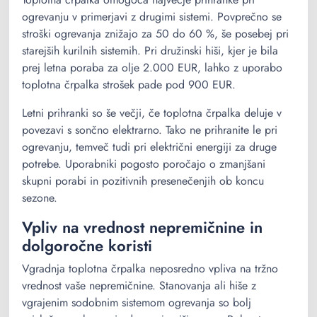
ogrevanju v primerjavi z drugimi sistemi. Povprečno se
stroški ogrevanja znižajo za 50 do 60 %, še posebej pri
starejših kurilnih sistemih. Pri družinski hiši, kjer je bila
prej letna poraba za olje 2.000 EUR, lahko z uporabo
toplotna črpalka strošek pade pod 900 EUR.
Letni prihranki so še večji, če toplotna črpalka deluje v
povezavi s sončno elektrarno. Tako ne prihranite le pri
ogrevanju, temveč tudi pri električni energiji za druge
potrebe. Uporabniki pogosto poročajo o zmanjšani
skupni porabi in pozitivnih presenečenjih ob koncu
sezone.
Vpliv na vrednost nepremičnine in
dolgoročne koristi
Vgradnja toplotna črpalka neposredno vpliva na tržno
vrednost vaše nepremičnine. Stanovanja ali hiše z
vgrajenim sodobnim sistemom ogrevanja so bolj