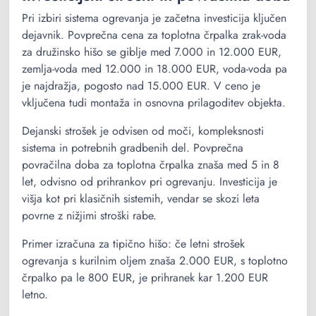
Pri izbiri sistema ogrevanja je začetna investicija ključen
dejavnik. Povprečna cena za toplotna črpalka zrak-voda
za družinsko hišo se giblje med 7.000 in 12.000 EUR,
zemlja-voda med 12.000 in 18.000 EUR, voda-voda pa
je najdražja, pogosto nad 15.000 EUR. V ceno je
vključena tudi montaža in osnovna prilagoditev objekta.
Dejanski strošek je odvisen od moči, kompleksnosti
sistema in potrebnih gradbenih del. Povprečna
povračilna doba za toplotna črpalka znaša med 5 in 8
let, odvisno od prihrankov pri ogrevanju. Investicija je
višja kot pri klasičnih sistemih, vendar se skozi leta
povrne z nižjimi stroški rabe.
Primer izračuna za tipično hišo: če letni strošek
ogrevanja s kurilnim oljem znaša 2.000 EUR, s toplotno
črpalko pa le 800 EUR, je prihranek kar 1.200 EUR
letno.