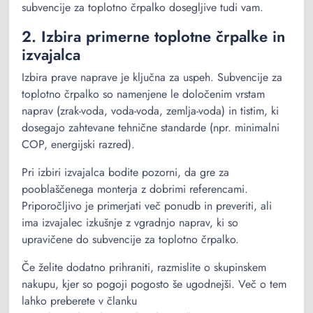
subvencije za toplotno črpalko dosegljive tudi vam.
2. Izbira primerne toplotne črpalke in
izvajalca
Izbira prave naprave je ključna za uspeh. Subvencije za
toplotno črpalko so namenjene le določenim vrstam
naprav (zrak-voda, voda-voda, zemlja-voda) in tistim, ki
dosegajo zahtevane tehnične standarde (npr. minimalni
COP, energijski razred).
Pri izbiri izvajalca bodite pozorni, da gre za
pooblaščenega monterja z dobrimi referencami.
Priporočljivo je primerjati več ponudb in preveriti, ali
ima izvajalec izkušnje z vgradnjo naprav, ki so
upravičene do subvencije za toplotno črpalko.
Če želite dodatno prihraniti, razmislite o skupinskem
nakupu, kjer so pogoji pogosto še ugodnejši. Več o tem
lahko preberete v članku