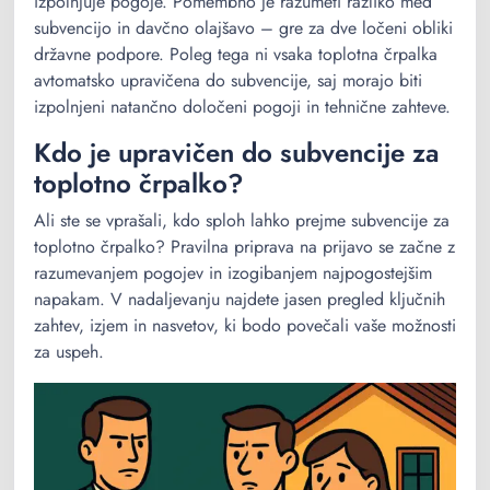
izpolnjuje pogoje. Pomembno je razumeti razliko med
subvencijo in davčno olajšavo – gre za dve ločeni obliki
državne podpore. Poleg tega ni vsaka toplotna črpalka
avtomatsko upravičena do subvencije, saj morajo biti
izpolnjeni natančno določeni pogoji in tehnične zahteve.
Kdo je upravičen do subvencije za
toplotno črpalko?
Ali ste se vprašali, kdo sploh lahko prejme subvencije za
toplotno črpalko? Pravilna priprava na prijavo se začne z
razumevanjem pogojev in izogibanjem najpogostejšim
napakam. V nadaljevanju najdete jasen pregled ključnih
zahtev, izjem in nasvetov, ki bodo povečali vaše možnosti
za uspeh.