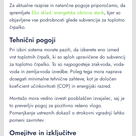
Za aktualne razpise in natančne pogoje priporočamo, da
spremljate
Eko sklad: energetska obnova stavb
, kjer so
objavljene vse podrobnosti glede subvencije za toplotno
črpalko.
Tehnični pogoji
Pri izbiri sistema morate paziti, da izberete eno izmed
vrst toplotnih črpalk, ki so sploh upravičene do subvencij
za toplotno črpalko. To so najpogosteje zrak-voda, voda-
voda in zemlja-voda izvedbe. Poleg tega mora naprava
dosegati minimalne tehnične zahteve, kot je določen
koeficient učinkovitosti (COP) in energijski razred.
Montažo mora vedno izvesti pooblaščen izvajalec, saj je
to preverljiv pogoj za pozitivno rešeno vlogo.
Pomanjkanje ustreznih dokazil o strokovni vgradnji lahko
pomeni zavrnitev.
Omejitve in izključitve