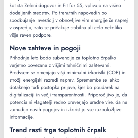
kot sta Zeleni dogovor in Fit for 55, vplivajo na višino
dodeljenih sredstev. Po trenutnih napovedih bo
spodbujanje investicij v obnovljive vire energije še naprej
v ospredju, zato se pričakuje stabilna ali celo nekoliko
višja raven podpore.
Nove zahteve in pogoji
Prihodnje leto bodo subvencije za toplotno črpalko
verjetno povezane z višjimi tehničnimi zahtevami.
Predvsem se omenjajo višji minimalni izkoristki (COP) in
strožji energijski razredi naprav. Spremembe se lahko
dotaknejo tudi postopka prijave, kjer bo poudarek na
digitalizaciji in večji transparentnosti. Priporočljivo je, da
potencialni vlagatelji redno preverjajo uradne vire, da ne
zamudijo novih pogojev in izkoristijo vse razpoložljive
informacije.
Trend rasti trga toplotnih črpalk