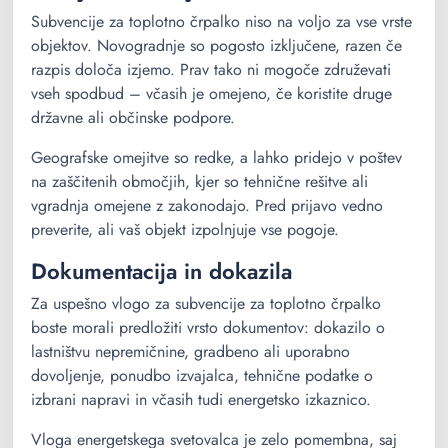
Subvencije za toplotno črpalko niso na voljo za vse vrste
objektov. Novogradnje so pogosto izključene, razen če
razpis določa izjemo. Prav tako ni mogoče združevati
vseh spodbud – včasih je omejeno, če koristite druge
državne ali občinske podpore.
Geografske omejitve so redke, a lahko pridejo v poštev
na zaščitenih območjih, kjer so tehnične rešitve ali
vgradnja omejene z zakonodajo. Pred prijavo vedno
preverite, ali vaš objekt izpolnjuje vse pogoje.
Dokumentacija in dokazila
Za uspešno vlogo za subvencije za toplotno črpalko
boste morali predložiti vrsto dokumentov: dokazilo o
lastništvu nepremičnine, gradbeno ali uporabno
dovoljenje, ponudbo izvajalca, tehnične podatke o
izbrani napravi in včasih tudi energetsko izkaznico.
Vloga energetskega svetovalca je zelo pomembna, saj