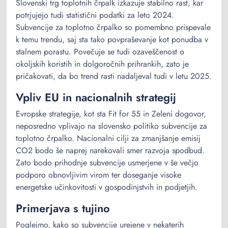
Slovenski trg toplotnih črpalk izkazuje stabilno rast, kar
potrjujejo tudi statistični podatki za leto 2024.
Subvencije za toplotno črpalko so pomembno prispevale
k temu trendu, saj sta tako povpraševanje kot ponudba v
stalnem porastu. Povečuje se tudi ozaveščenost o
okoljskih koristih in dolgoročnih prihrankih, zato je
pričakovati, da bo trend rasti nadaljeval tudi v letu 2025.
Vpliv EU in nacionalnih strategij
Evropske strategije, kot sta Fit for 55 in Zeleni dogovor,
neposredno vplivajo na slovensko politiko subvencije za
toplotno črpalko. Nacionalni cilji za zmanjšanje emisij
CO2 bodo še naprej narekovali smer razvoja spodbud.
Zato bodo prihodnje subvencije usmerjene v še večjo
podporo obnovljivim virom ter doseganje visoke
energetske učinkovitosti v gospodinjstvih in podjetjih.
Primerjava s tujino
Poglejmo, kako so subvencije urejene v nekaterih