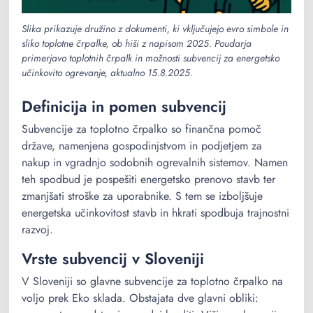
Slika prikazuje družino z dokumenti, ki vključujejo evro simbole in
sliko toplotne črpalke, ob hiši z napisom 2025. Poudarja
primerjavo toplotnih črpalk in možnosti subvencij za energetsko
učinkovito ogrevanje, aktualno 15.8.2025.
Definicija in pomen subvencij
Subvencije za toplotno črpalko so finančna pomoč
države, namenjena gospodinjstvom in podjetjem za
nakup in vgradnjo sodobnih ogrevalnih sistemov. Namen
teh spodbud je pospešiti energetsko prenovo stavb ter
zmanjšati stroške za uporabnike. S tem se izboljšuje
energetska učinkovitost stavb in hkrati spodbuja trajnostni
razvoj.
Vrste subvencij v Sloveniji
V Sloveniji so glavne subvencije za toplotno črpalko na
voljo prek Eko sklada. Obstajata dve glavni obliki: