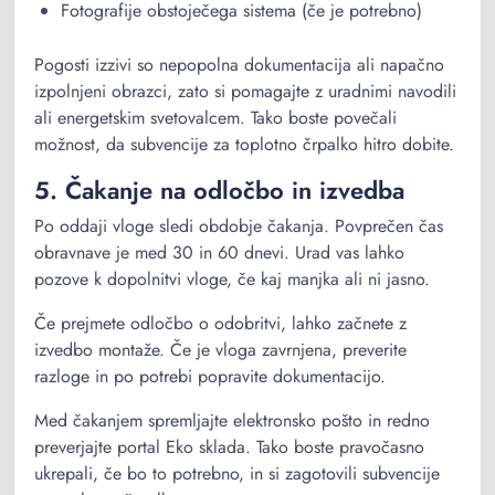
Fotografije obstoječega sistema (če je potrebno)
Pogosti izzivi so nepopolna dokumentacija ali napačno
izpolnjeni obrazci, zato si pomagajte z uradnimi navodili
ali energetskim svetovalcem. Tako boste povečali
možnost, da subvencije za toplotno črpalko hitro dobite.
5. Čakanje na odločbo in izvedba
Po oddaji vloge sledi obdobje čakanja. Povprečen čas
obravnave je med 30 in 60 dnevi. Urad vas lahko
pozove k dopolnitvi vloge, če kaj manjka ali ni jasno.
Če prejmete odločbo o odobritvi, lahko začnete z
izvedbo montaže. Če je vloga zavrnjena, preverite
razloge in po potrebi popravite dokumentacijo.
Med čakanjem spremljajte elektronsko pošto in redno
preverjajte portal Eko sklada. Tako boste pravočasno
ukrepali, če bo to potrebno, in si zagotovili subvencije