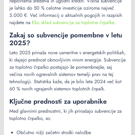
nepovratna sredstva in ugodni krediti. Višina subvencije
je lahko do 50 % celotne investicije oziroma največ
5.000 €. Več informacij o aktualnih pogojih in razpisih
najdete na
Eko sklad subvencije za toplotne črpalke
.
Zakaj so subvencije pomembne v letu
2025?
Leto 2025 prinaša nove usmeritve v energetskih politikah,
ki dajejo prednost obnovljivim virom energije. Subvencije
za toplotno črpalko postajajo še pomembnejše, saj
večina novih ogrevalnih sistemov temelji prav na tej
tehnologiji. Statistika kaže, da je bilo leta 2024 več kot
60 % novih vgrajenih sistemov toplotnih črpalk.
Ključne prednosti za uporabnike
Med glavnimi prednostmi, ki jih prinašajo subvencije za
toplotno črpalko, so:
Občutno nižji začetni stroški naložbe