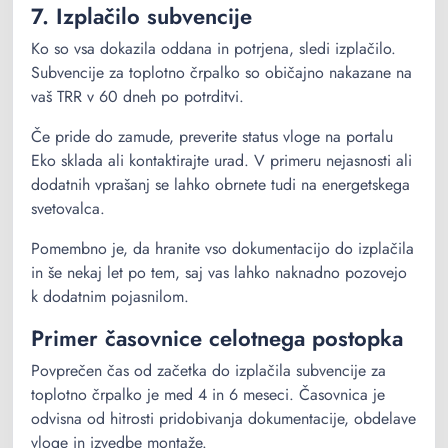
7. Izplačilo subvencije
Ko so vsa dokazila oddana in potrjena, sledi izplačilo.
Subvencije za toplotno črpalko so običajno nakazane na
vaš TRR v 60 dneh po potrditvi.
Če pride do zamude, preverite status vloge na portalu
Eko sklada ali kontaktirajte urad. V primeru nejasnosti ali
dodatnih vprašanj se lahko obrnete tudi na energetskega
svetovalca.
Pomembno je, da hranite vso dokumentacijo do izplačila
in še nekaj let po tem, saj vas lahko naknadno pozovejo
k dodatnim pojasnilom.
Primer časovnice celotnega postopka
Povprečen čas od začetka do izplačila subvencije za
toplotno črpalko je med 4 in 6 meseci. Časovnica je
odvisna od hitrosti pridobivanja dokumentacije, obdelave
vloge in izvedbe montaže.