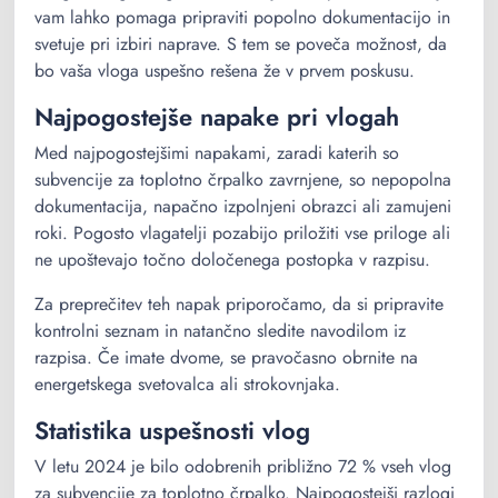
vam lahko pomaga pripraviti popolno dokumentacijo in
svetuje pri izbiri naprave. S tem se poveča možnost, da
bo vaša vloga uspešno rešena že v prvem poskusu.
Najpogostejše napake pri vlogah
Med najpogostejšimi napakami, zaradi katerih so
subvencije za toplotno črpalko zavrnjene, so nepopolna
dokumentacija, napačno izpolnjeni obrazci ali zamujeni
roki. Pogosto vlagatelji pozabijo priložiti vse priloge ali
ne upoštevajo točno določenega postopka v razpisu.
Za preprečitev teh napak priporočamo, da si pripravite
kontrolni seznam in natančno sledite navodilom iz
razpisa. Če imate dvome, se pravočasno obrnite na
energetskega svetovalca ali strokovnjaka.
Statistika uspešnosti vlog
V letu 2024 je bilo odobrenih približno 72 % vseh vlog
za subvencije za toplotno črpalko. Najpogostejši razlogi