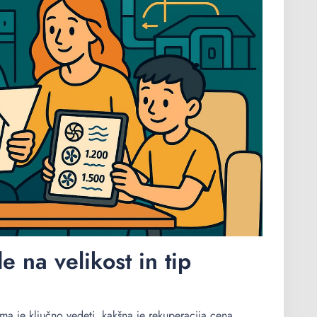
 na velikost in tip
ma je ključno vedeti, kakšna je rekuperacija cena