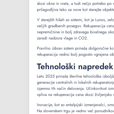
skozi okna in vrata, a tudi večjo potrebo p
prilagodljiva tako za nove kot starejše objekt
V starejših hišah so sistemi, kot je Lunos, z
večjih gradbenih posegov. Rekuperacija cena
nepremičnine in bolj zdravega bivalnega oko
zaradi nadzora vlage in CO2.
Pravilno izbran sistem prinaša dolgoročne kori
rekuperacija vedno bolj pogosto vgrajena ob 
Tehnološki napredek 
Leto 2025 prinaša številne tehnološke izbolj
generacije centralnih in lokalnih rekuperatorj
izjemno tih način delovanja. Učinkovitost i
vpliva na rekuperacija cena skozi življenjsko
Inovacije, kot so entalpijski izmenjevalci, o
Na slovenskem trgu je vedno več ponudnikov,