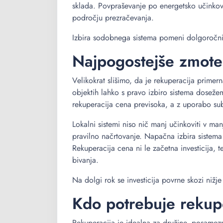
sklada. Povpraševanje po energetsko učinkoviti
področju prezračevanja.
Izbira sodobnega sistema pomeni dolgoročni
Najpogostejše zmote 
Velikokrat slišimo, da je rekuperacija primern
objektih lahko s pravo izbiro sistema doseže
rekuperacija cena previsoka, a z uporabo subv
Lokalni sistemi niso nič manj učinkoviti v m
pravilno načrtovanje. Napačna izbira sistema l
Rekuperacija cena ni le začetna investicija, 
bivanja.
Na dolgi rok se investicija povrne skozi nižje
Kdo potrebuje rekupe
Rekuperacija je idealna za družine, posamezni