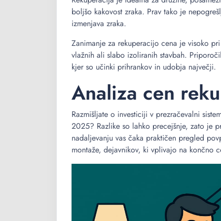
boljšo kakovost zraka. Prav tako je nepogrešlj
izmenjava zraka.
Zanimanje za rekuperacijo cena je visoko pri 
vlažnih ali slabo izoliranih stavbah. Priporo
kjer so učinki prihrankov in udobja največji.
Analiza cen reku
Razmišljate o investiciji v prezračevalni sist
2025? Razlike so lahko precejšnje, zato je pr
nadaljevanju vas čaka praktičen pregled povp
montaže, dejavnikov, ki vplivajo na končno c