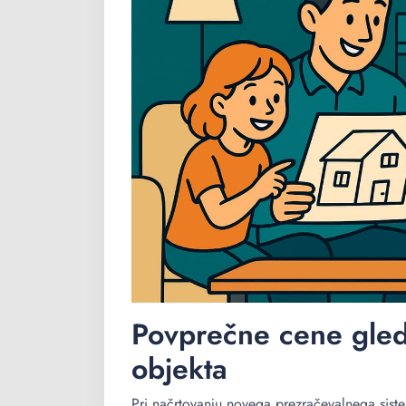
Povprečne cene glede
objekta
Pri načrtovanju novega prezračevalnega siste