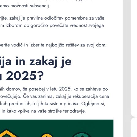
rijemo možnosti subvencij.
rijte, zakaj je pravilna odločitev pomembna za vaše
ravim izborom dolgoročno povečate vrednost svojega
berite vodič in izberite najboljšo rešitev za svoj dom.
ja in zakaj je
u 2025?
nih domov, še posebej v letu 2025, ko se zahteve po
 povečujejo. Če vas zanima, zakaj je rekuperacija cena
nih prednostih, ki jih ta sistem prinaša. Oglejmo si,
n kako vpliva na vaše stroške ter zdravje.