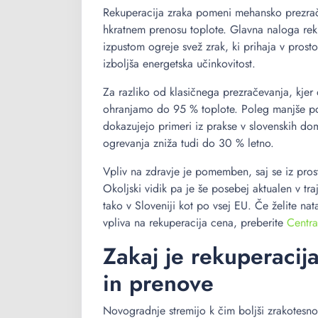
Rekuperacija zraka pomeni mehansko prezračev
hkratnem prenosu toplote. Glavna naloga rekup
izpustom ogreje svež zrak, ki prihaja v prost
izboljša energetska učinkovitost.
Za razliko od klasičnega prezračevanja, kjer
ohranjamo do 95 % toplote. Poleg manjše por
dokazujejo primeri iz prakse v slovenskih dom
ogrevanja zniža tudi do 30 % letno.
Vpliv na zdravje je pomemben, saj se iz pro
Okoljski vidik pa je še posebej aktualen v traj
tako v Sloveniji kot po vsej EU. Če želite nat
vpliva na rekuperacija cena, preberite
Centra
Zakaj je rekuperacij
in prenove
Novogradnje stremijo k čim boljši zrakotesnos