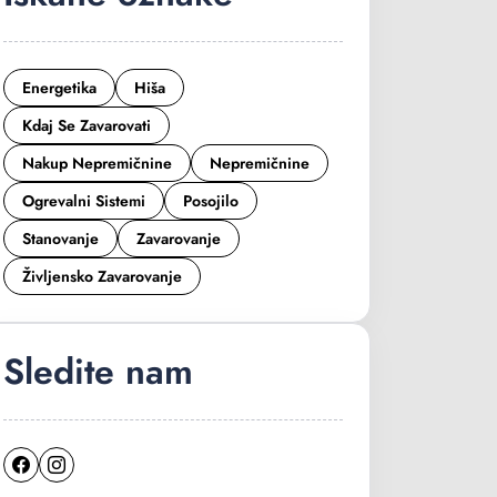
Energetika
Hiša
Kdaj Se Zavarovati
Nakup Nepremičnine
Nepremičnine
Ogrevalni Sistemi
Posojilo
Stanovanje
Zavarovanje
Življensko Zavarovanje
Sledite nam