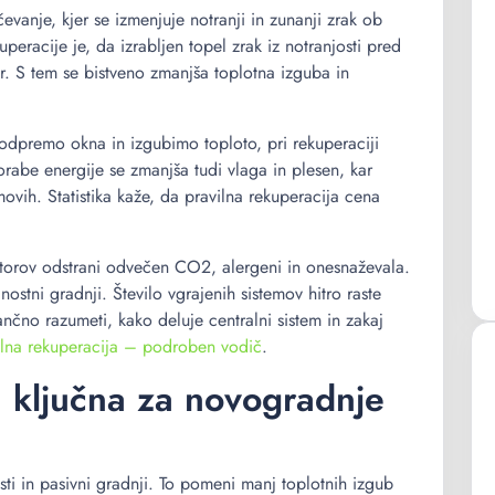
anje, kjer se izmenjuje notranji in zunanji zrak ob
eracije je, da izrabljen topel zrak iz notranjosti pred
or. S tem se bistveno zmanjša toplotna izguba in
 odpremo okna in izgubimo toploto, pri rekuperaciji
abe energije se zmanjša tudi vlaga in plesen, kar
ovih. Statistika kaže, da pravilna rekuperacija cena
storov odstrani odvečen CO2, alergeni in onesnaževala.
nostni gradnji. Število vgrajenih sistemov hitro raste
ančno razumeti, kako deluje centralni sistem in zakaj
lna rekuperacija – podroben vodič
.
a ključna za novogradnje
ti in pasivni gradnji. To pomeni manj toplotnih izgub