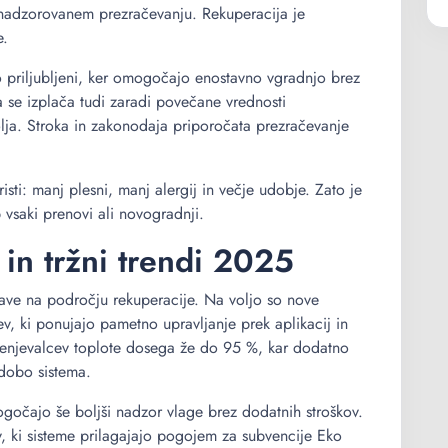
o nadzorovanem prezračevanju. Rekuperacija je
e.
elo priljubljeni, ker omogočajo enostavno vgradnjo brez
 se izplača tudi zaradi povečane vrednosti
lja. Stroka in zakonodaja priporočata prezračevanje
sti: manj plesni, manj alergij in večje udobje. Zato je
vsaki prenovi ali novogradnji.
in tržni trendi 2025
šave na področju rekuperacije. Na voljo so nove
ev, ki ponujajo pametno upravljanje prek aplikacij in
zmenjevalcev toplote dosega že do 95 %, kar dodatno
 dobo sistema.
mogočajo še boljši nadzor vlage brez dodatnih stroškov.
 ki sisteme prilagajajo pogojem za subvencije Eko