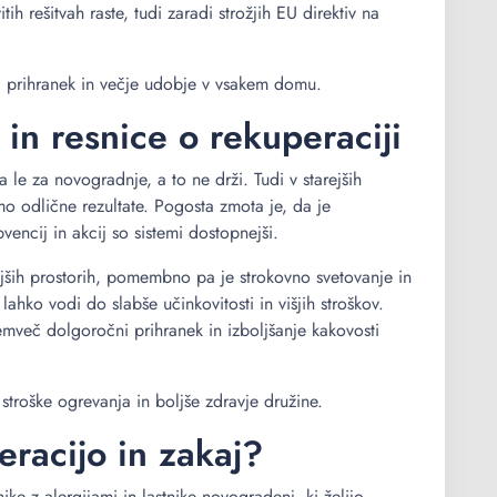
h rešitvah raste, tudi zaradi strožjih EU direktiv na
 prihranek in večje udobje v vsakem domu.
in resnice o rekuperaciji
a le za novogradnje, a to ne drži. Tudi v starejših
mo odlične rezultate. Pogosta zmota je, da je
encij in akcij so sistemi dostopnejši.
anjših prostorih, pomembno pa je strokovno svetovanje in
ahko vodi do slabše učinkovitosti in višjih stroškov.
temveč dolgoročni prihranek in izboljšanje kakovosti
 stroške ogrevanja in boljše zdravje družine.
racijo in zakaj?
ke z alergijami in lastnike novogradenj, ki želijo