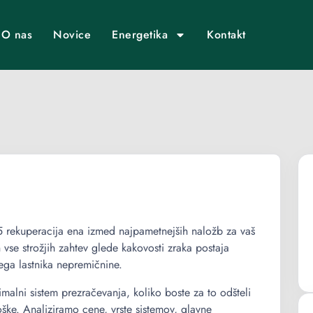
O nas
Novice
Energetika
Kontakt
025 rekuperacija ena izmed najpametnejših naložb za vaš
se strožjih zahtev glede kakovosti zraka postaja
ga lastnika nepremičnine.
imalni sistem prezračevanja, koliko boste za to odšteli
oške. Analiziramo cene, vrste sistemov, glavne