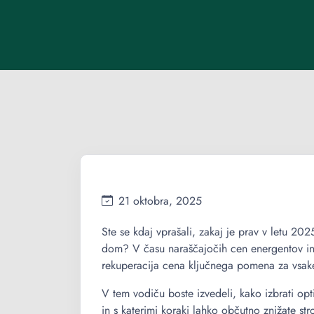
21 oktobra, 2025
Ste se kdaj vprašali, zakaj je prav v letu 2
dom? V času naraščajočih cen energentov in v
rekuperacija cena ključnega pomena za vsake
V tem vodiču boste izvedeli, kako izbrati opt
in s katerimi koraki lahko občutno znižate str