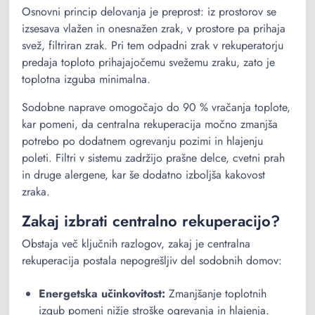
Osnovni princip delovanja je preprost: iz prostorov se
izsesava vlažen in onesnažen zrak, v prostore pa prihaja
svež, filtriran zrak. Pri tem odpadni zrak v rekuperatorju
predaja toploto prihajajočemu svežemu zraku, zato je
toplotna izguba minimalna.
Sodobne naprave omogočajo do 90 % vračanja toplote,
kar pomeni, da centralna rekuperacija močno zmanjša
potrebo po dodatnem ogrevanju pozimi in hlajenju
poleti. Filtri v sistemu zadržijo prašne delce, cvetni prah
in druge alergene, kar še dodatno izboljša kakovost
zraka.
Zakaj izbrati centralno rekuperacijo?
Obstaja več ključnih razlogov, zakaj je centralna
rekuperacija postala nepogrešljiv del sodobnih domov:
Energetska učinkovitost:
Zmanjšanje toplotnih
izgub pomeni nižje stroške ogrevanja in hlajenja.