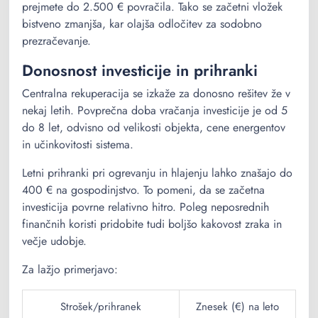
prejmete do 2.500 € povračila. Tako se začetni vložek
bistveno zmanjša, kar olajša odločitev za sodobno
prezračevanje.
Donosnost investicije in prihranki
Centralna rekuperacija se izkaže za donosno rešitev že v
nekaj letih. Povprečna doba vračanja investicije je od 5
do 8 let, odvisno od velikosti objekta, cene energentov
in učinkovitosti sistema.
Letni prihranki pri ogrevanju in hlajenju lahko znašajo do
400 € na gospodinjstvo. To pomeni, da se začetna
investicija povrne relativno hitro. Poleg neposrednih
finančnih koristi pridobite tudi boljšo kakovost zraka in
večje udobje.
Za lažjo primerjavo:
Strošek/prihranek
Znesek (€) na leto