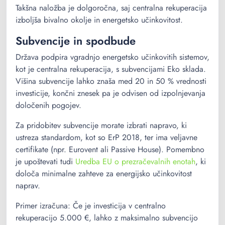
Takšna naložba je dolgoročna, saj centralna rekuperacija
izboljša bivalno okolje in energetsko učinkovitost.
Subvencije in spodbude
Država podpira vgradnjo energetsko učinkovitih sistemov,
kot je centralna rekuperacija, s subvencijami Eko sklada.
Višina subvencije lahko znaša med 20 in 50 % vrednosti
investicije, končni znesek pa je odvisen od izpolnjevanja
določenih pogojev.
Za pridobitev subvencije morate izbrati napravo, ki
ustreza standardom, kot so ErP 2018, ter ima veljavne
certifikate (npr. Eurovent ali Passive House). Pomembno
je upoštevati tudi
Uredba EU o prezračevalnih enotah
, ki
določa minimalne zahteve za energijsko učinkovitost
naprav.
Primer izračuna: Če je investicija v centralno
rekuperacijo 5.000 €, lahko z maksimalno subvencijo