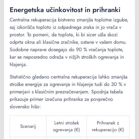
Energetska učinkovitost in prihranki
Centralna rekuperacija bistveno zmanjša toplotne izgube,
saj izkorišča toploto iz odpadnega zraka in jo vrača v
prostor. To pomeni, da toplota, ki bi sicer ušla skozi
odprta okna ali klasične zračnike, ostane v vašem domu.
Sodobne naprave dosegajo do 90 % vračanja toplote,
kar se neposredno odraža v nižjih stroških ogrevanja in
hlajenja.
Statistično gledano centralna rekuperacija lahko zmanjša
stroške energije za ogrevanje in hlajenje tudi do 30 % v
primerjavi s klasičnim prezračevanjem. Spodnja tabela
prikazuje primer izračuna prihranka za povprečno
slovensko hišo:
Letni strošek
Prihranek z
Scenarij
ogrevanja (€)
rekuperacijo (€)