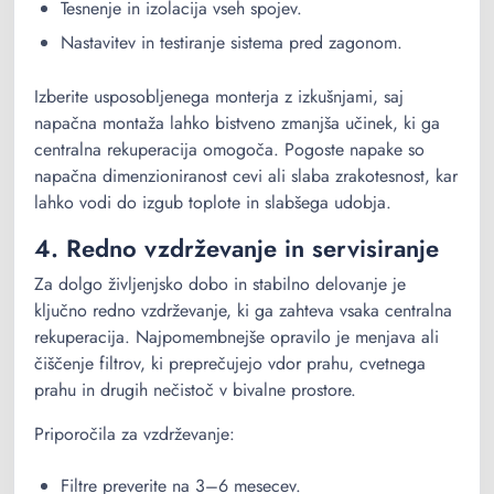
Tesnenje in izolacija vseh spojev.
Nastavitev in testiranje sistema pred zagonom.
Izberite usposobljenega monterja z izkušnjami, saj
napačna montaža lahko bistveno zmanjša učinek, ki ga
centralna rekuperacija omogoča. Pogoste napake so
napačna dimenzioniranost cevi ali slaba zrakotesnost, kar
lahko vodi do izgub toplote in slabšega udobja.
4. Redno vzdrževanje in servisiranje
Za dolgo življenjsko dobo in stabilno delovanje je
ključno redno vzdrževanje, ki ga zahteva vsaka centralna
rekuperacija. Najpomembnejše opravilo je menjava ali
čiščenje filtrov, ki preprečujejo vdor prahu, cvetnega
prahu in drugih nečistoč v bivalne prostore.
Priporočila za vzdrževanje:
Filtre preverite na 3–6 mesecev.