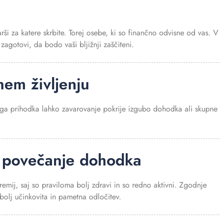
tarši za katere skrbite. Torej osebe, ki so finančno odvisne od vas. V
zagotovi, da bodo vaši bljižnji zaščiteni.
nem življenju
šega prihodka lahko zavarovanje pokrije izgubo dohodka ali skupne
li povečanje dohodka
remij, saj so praviloma bolj zdravi in so redno aktivni. Zgodnje
bolj učinkovita in pametna odločitev.