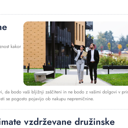
ne
znost kakor
i, da bodo vaši bljižnji zaščiteni in ne bodo z vašimi dolgovi v pr
sti se pogosto pojavijo ob nakupu nepremičnine.
n imate vzdrževane družinske