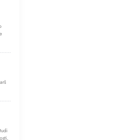
o
e
arš
tudi
osti,