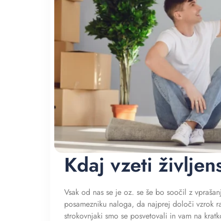
Kdaj vzeti življe
Vsak od nas se je oz. se še bo soočil z vpraša
posamezniku naloga, da najprej določi vzrok razm
strokovnjaki smo se posvetovali in vam na kratko 