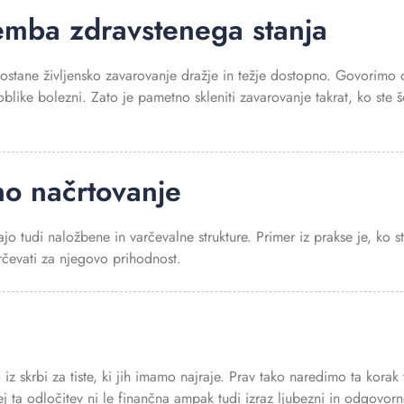
emba zdravstenega stanja
postane življensko zavarovanje dražje in težje dostopno. Govorimo 
e oblike bolezni. Zato je pametno skleniti zavarovanje takrat, ko ste š
no načrtovanje
o tudi naložbene in varčevalne strukture. Primer iz prakse je, ko st
arčevati za njegovo prihodnost.
iz skrbi za tiste, ki jih imamo najraje. Prav tako naredimo ta korak 
j ta odločitev ni le finančna ampak tudi izraz ljubezni in odgovorn