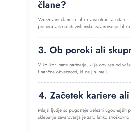
člane?
Vzdrževani člani so lahko vaši otroci ali stari s
primeru vaše smrti življensko zavarovanje lahko 
3. Ob poroki ali skup
V kolikor imate partnerja, ki je odvisen od va
finančne obveznosti, ki ste jih imeli.
4. Začetek kariere a
Mlajši ljudje so pogosteje deležni ugodnejših p
sklepanje zavarovanja je zato lahko stroškovno 