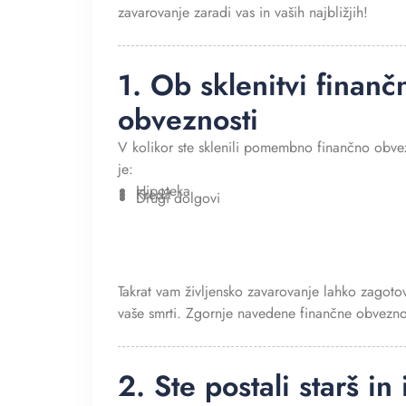
zavarovanje zaradi vas in vaših najbližjih!
1. Ob sklenitvi finanč
obveznosti
V kolikor ste sklenili pomembno finančno obve
je:
Hipoteka
Kredit
Drugi dolgovi
Takrat vam življensko zavarovanje lahko zagotov
vaše smrti. Zgornje navedene finančne obvezno
2. Ste postali starš i